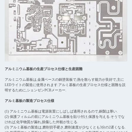
アルミニウム基板の生産プロセス仕様と生産困難
アルミニウム基板は,金属ベースの銅塗装板で,熱を散らす能力が良好で,主に
LEDライトの製造に使用されます.アルミ基板の生産プロセス仕様と困難を説
明するために,シェンゼンPCBメーカー.
アルミ基板の製造プロセス仕様
(1) アルミニウム基板は電源装置にしばしば適用されるので,銅製は厚い.
(2) 保護フィルムの前にアルミニウム基板を貼り付け,保護を与える.そうでな
ければ,化学物質が漏れ,損傷した外観が生じる.
(3) アルミ基板の製造は,磨削切手硬さ,磨削速度が少なくとも3分の2遅くなる.