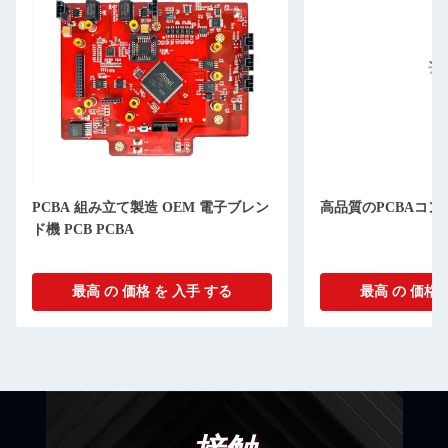
PCBA 組み立て製造 OEM 電子ブレン
高品質のPCBAコ
ド機 PCB PCBA
最高 の 価格 を 入手 する
最高 の 価格 