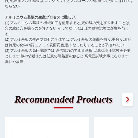
(4) 処理用アルミ基板は,ゴングヘッドとアルコールの熱消耗のためになければ
ならない.
アルミニウム基板の生産プロセスは難しい.
(1) アルミニウム基板の機械加工を使用すると,穴の縁の穴を掘り出すことは,
穴の縁に穴を掘るのを許さない.そうでなければ,圧力耐性試験に影響を与え
る.
(2) アルミ基板の生産プロセス全体では,アルミ基板の表面を擦り,手触り,また
は特定の化学物質によって表面変色,黒くなったりすることが許されない.
(3) アルミ基板の高圧試験では,通信電力のアルミ基板は100%高圧試験を必要
とします.線の切断または任意の隔熱層を触ると,高電圧試験火事になります.
漏れや故障
Recommended Products