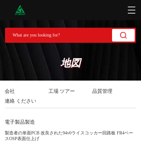
地図
会社
工場 ツアー
品質管理
連絡 ください
電子製品製造
製造者の単面PCB 改良された94v0ライスコッカー回路板 FR4ベー
スOSP表面仕上げ