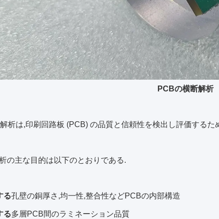
PCBの横断解析
断解析は,印刷回路板 (PCB) の品質と信頼性を検出し評価する
析の主な目的は以下のとおりである.
する
孔壁の銅厚さ,均一性,整合性などPCBの内部構造
する
多層PCB間のラミネーション品質