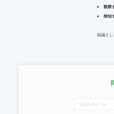
観察
検知
結論とし