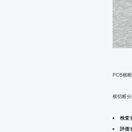
PCB横
横切断分
検査
評価