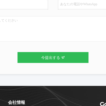
今提出する
会社情報
Go