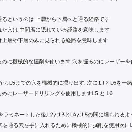
を通るというのは 上層から下層へと通る経路です
もれた穴は 中間層に隠れている経路を意味します
盲孔は上層や下層のみに見られる経路を意味します
るのに機械的な掘削を使います 穴を掘るのにレーザーを
2からL5までの穴を機械的に掘り出す. 次に,L1とL6を
めにレーザードリリングを使用しますL5 と L6
5をラミネートした後,L2とL3とL4とL5の間に埋もれ
穴を通る穴を手に入れるために機械的に掘削を使用次にL1と