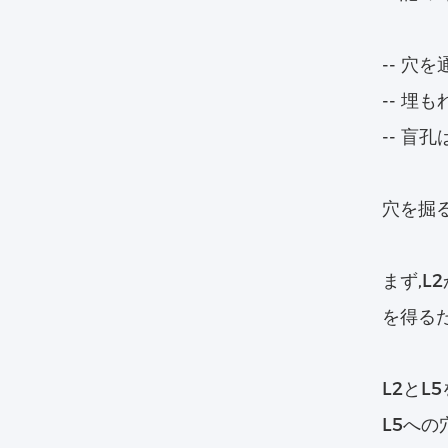
-- 穴
-- 埋
-- 
穴を掘
まず,L
を得るた
L2とL
L5への