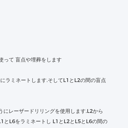
使って 盲点や埋葬をします
一緒にラミネートします.そしてL1とL2の間の盲点
るようにレーザードリリングを使用します.L2から
L6をラミネートし L1とL2とL5とL6の間の