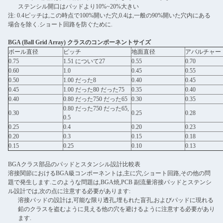
ステンシル開口はパッドより10%~20%大きい
注: 0.4ピッチは,この時点で100%開いた穴,0.4は,一般の90%開いた穴内にある
場合を除く.ショート回路を防ぐために.
BGA (Ball Grid Array) クラスのコンポーネントサイズ
ボール直径
ピッチ
地面直径
アパルチャー
0.75
1.51 について27
0.55
0.70
0.60
1.0
0.45
0.55
0.50
1.00 だった8
0.40
0.45
0.45
1.00 だった80 だった75
0.35
0.40
0.40
0.80 だった750 だった65
0.30
0.35
0.80 だった750 だった65,
0.30
0.25
0.28
0.5
0.25
0.4
0.20
0.23
0.20
0.3
0.15
0.18
0.15
0.25
0.10
0.13
BGAクラス部品のパッドとスタンシル設計比較表
溶接関節におけるBGA級コンポーネントは,主に穴,ショート回路,その他の問
題で発生します.このような問題は,BGA焼,PCB 副流量溶接パッドとステンシ
ル設計では,次の点に注意する必要があります:
溶接パッドの設計は,可能な限り透孔,埋もれた盲孔,およびパッドに現れる
鉛のクラスを盗むように見える他の穴を避けるように注意する必要があり
ます.