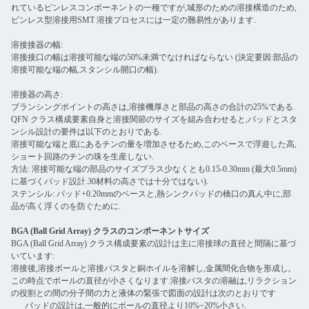
れているピンレスコンポーネントの一種ですが,城形のための溶接構造のため,
ピンレス型溶接用SMT 溶接プロセスには一定の難易性があります.
溶接接器の幅:
溶接接口の幅は溶接可能な端の50%未満でなければならない (決定要因:部品の
溶接可能な端の幅,スタンシル開口の幅).
溶接器の高さ:
ブランシングポイントの高さは,溶接機厚さと部品の高さの合計の25%である.
QFN クラス構成要素自身と溶接関節のサイズを組み合わせると,パッドとスタ
ンシル設計の要件は以下のとおりである.
溶接可能な端と底にあるチンの量を増加させるため,このベースで浮遊した高,
ショート回路のチンの珠を生産しない.
方法: 溶接可能な端の部品のサイズプラス少なくとも0.15-0.30mm (最大0.5mm)
に基づくパッド設計.30材料の高さでは十分ではない).
ステンシル: パッド+0.20mmのベースと,熱シンクパッドの橋口の真ん中に,部
品が高く浮くのを防ぐために.
BGA (Ball Grid Array) クラスのコンポーネントサイズ
BGA (Ball Grid Array) クラス構成要素の設計は主に溶接球の直径と間隔に基づ
いています:
溶接後,溶接ボールと溶接パスタと銅ホイルを溶解し,金属間化合物を形成し,
この時点でボールの直径が小さくなります.溶接パスタの溶融は,リラクション
の役割との間の分子間の力と液体の緊張で図面の設計は次のとおりです
パッドの設計は,一般的にボールの直径より10%~20%小さい.