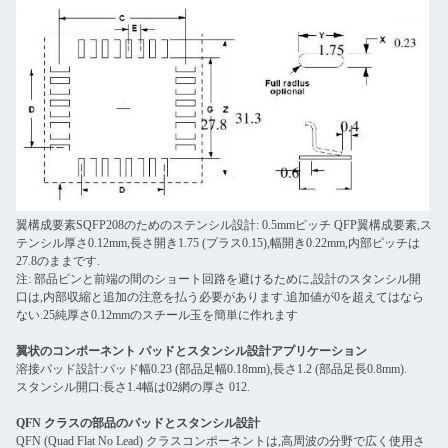
翼構成要素SQFP208のためのステンシル設計: 0.5mmピッチ QFP翼構成要素,ス
テンシル厚さ0.12mm,長さ開き1.75 (プラス0.15),幅開き0.22mm,内部ピッチは
27.8のままです.
注: 部品ピンと前端の間のショート回路を避けるために,設計のスタンシル開
口は,内部収縮と追加の注意を払う必要があります.追加値が0を超えてはなら
ない.25純厚さ0.12mmのスチール玉を簡単に作れます
翼状のコンポーネント パッドとスタンシル設計アプリケーション
溶接パッド設計:パッド幅0.23 (部品足幅0.18mm),長さ1.2 (部品足長0.8mm).
スタンシル開口:長さ1.4幅は02網の厚さ 012.
QFN クラスの部品のパッドとスタンシル設計
QFN (Quad Flat No Lead) クラスコンポーネントは,高周波の分野で広く使用さ