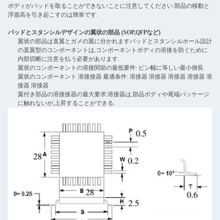
ボディがパッドを取ることができないことに注意してください.部品の移動と
浮遊高を引き起こすのは簡単です.
パッドとスタンシルデザインの翼状の部品 (SOP,QFPなど)
翼状の部品は直翼とガメの翼に分かれますパッドとスタンシルホール設計
の直翼型のコンポーネントは,コンポーネントボディの溶接を防ぐために
内部切断に注意を払う必要があります.
翼状のコンポーネントの溶接関節の最低要件: ピン幅に等しい最小側長.
翼状のコンポーネント 溶接接器 最適条件: 溶接器 溶接器 溶接器 溶接器 溶
接器 溶接器
翼付き部品の溶接接器の最大要求:溶接器は,部品ボディや尾端パッケージ
に触れないが,上昇することができる.