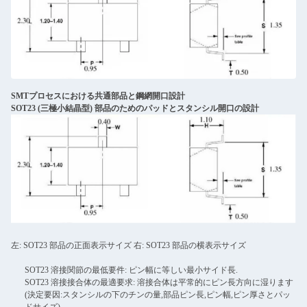
SMTプロセスにおける共通部品と鋼網開口設計
SOT23 (三極小結晶型) 部品のためのパッドとスタンシル開口の設計
左: SOT23 部品の正面表示サイズ 右: SOT23 部品の横表示サイズ
SOT23 溶接関節の最低要件: ピン幅に等しい最小サイド長.
SOT23 溶接接合体の最適要求: 溶接合体は平常的にピン長方向に湿ります
(決定要因:スタンシルの下のチンの量,部品ピン長,ピン幅,ピン厚さとパッ
ドサイズ).