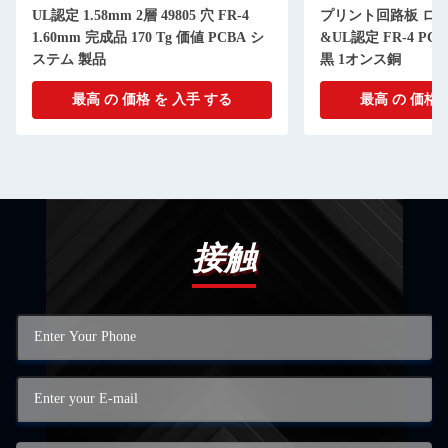
UL認定 1.58mm 2層 49805 穴 FR-4
プリント回路板 ロ
1.60mm 完成品 170 Tg 価値 PCBA シ
&UL認定 FR-4 P
ステム 製品
黒 1オンス銅
最高 の 価格 を 入手 する
最高 の 価格 
接触