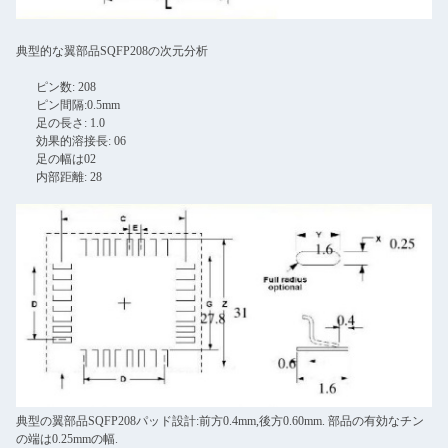
典型的な翼部品SQFP208の次元分析
ピン数: 208
ピン間隔:0.5mm
足の長さ: 1.0
効果的溶接長: 06
足の幅は02
内部距離: 28
典型の翼部品SQFP208パッド設計:前方0.4mm,後方0.60mm. 部品の有効なチン
の端は0.25mmの幅.