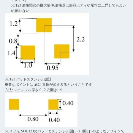
SOT23 溶接関節の最大要件:溶接器は部品ボディや尾箱に上昇してもよい
が,触れない.
SOT23 パッドスタンシル設計
重要なポイントは 底に 青銅が多すぎるということです
方法: ステンシル厚さ 0.12 穴開き:1:1
SOD123とSOD123のパッドとステンシル開口 (1:1開口) のようなデザインで,