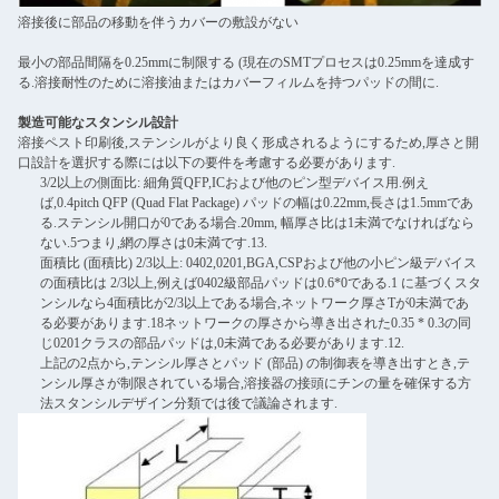
溶接後に部品の移動を伴うカバーの敷設がない
最小の部品間隔を0.25mmに制限する (現在のSMTプロセスは0.25mmを達成す
る.溶接耐性のために溶接油またはカバーフィルムを持つパッドの間に.
製造可能なスタンシル設計
溶接ペスト印刷後,ステンシルがより良く形成されるようにするため,厚さと開
口設計を選択する際には以下の要件を考慮する必要があります.
3/2以上の側面比: 細角質QFP,ICおよび他のピン型デバイス用.例え
ば,0.4pitch QFP (Quad Flat Package) パッドの幅は0.22mm,長さは1.5mmであ
る.ステンシル開口が0である場合.20mm, 幅厚さ比は1未満でなければなら
ない.5つまり,網の厚さは0未満です.13.
面積比 (面積比) 2/3以上: 0402,0201,BGA,CSPおよび他の小ピン級デバイス
の面積比は 2/3以上,例えば0402級部品パッドは0.6*0である.1 に基づくスタ
ンシルなら4面積比が2/3以上である場合,ネットワーク厚さTが0未満であ
る必要があります.18ネットワークの厚さから導き出された0.35 * 0.3の同
じ0201クラスの部品パッドは,0未満である必要があります.12.
上記の2点から,テンシル厚さとパッド (部品) の制御表を導き出すとき,テ
ンシル厚さが制限されている場合,溶接器の接頭にチンの量を確保する方
法スタンシルデザイン分類では後で議論されます.