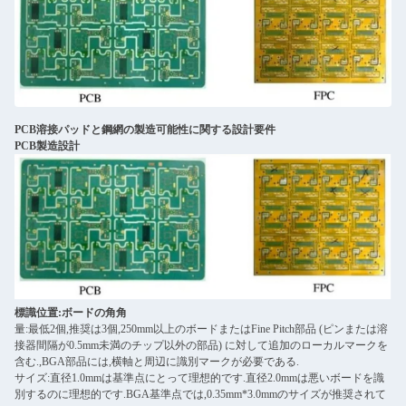
PCB溶接パッドと鋼網の製造可能性に関する設計要件
PCB製造設計
標識位置:ボードの角角
量:最低2個,推奨は3個,250mm以上のボードまたはFine Pitch部品 (ピンまたは溶
接器間隔が0.5mm未満のチップ以外の部品) に対して追加のローカルマークを
含む.,BGA部品には,横軸と周辺に識別マークが必要である.
サイズ:直径1.0mmは基準点にとって理想的です.直径2.0mmは悪いボードを識
別するのに理想的です.BGA基準点では,0.35mm*3.0mmのサイズが推奨されて