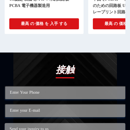
PCBA 電子機器製造用
のための回路板 US
レープリント回路板
最高 の 価格 を 入手 する
最高 の 価格 
接触