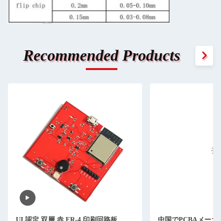
Recommended Products
UL認定 双層 赤 FR-4 印刷回路板
中国でPCBAメーカ