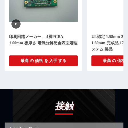
印刷回路メーカー -- 4層PCBA
UL認定 1.58mm 2層 
1.60mm 板厚さ 電気分解硬金表面処理
1.60mm 完成品 170
ステム 製品
最高 の 価格 を 入手 する
最高 の 価格 
接触