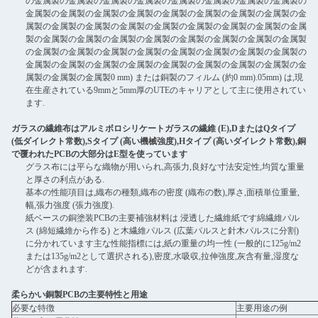
の金属製の金属製の金属製の金属製の金属製の金属製の金属製の金属製の
金属製の金属製の金属製の金属製の金属製の金属製の金属製の金属製の金
属製の金属製の金属製の金属製の金属製の金属製の金属製の金属製の金属
製の金属製の金属製の金属製の金属製の金属製の金属製の金属製の金属製
の金属製の金属製の金属製の金属製の金属製の金属製の金属製の金属製の
金属製の金属製の金属製の金属製の金属製の金属製の金属製の金属製の金
属製の金属製の金属製0 mm) または銅製のフィルム (約0 mm).05mm) は,現
在生産されている9mmと5mm厚のUTEのキャリアとして主に使用されてい
ます.
ガラスの繊維布はアルミボロシリケートガラスの繊維 (E),DまたはQタイプ
(低ダイレクト常数),Sタイプ (高い機械強度),Hタイプ (高いダイレクト常数),銅
で覆われたPCBの大部分はE型を使っています
グラス布には平らな織物が用いられ,高張力,良好な寸法安定性,均質な重量
と厚さの利点がある.
基本の性能項目は,織布の種類,織布の密度 (織布の数),厚さ,面積単位重量,
幅,張力強度 (張力強度).
紙ベースの銅塗装PCBの主要補強材料は 浸透した繊維紙です綿繊維パル
ス (綿短繊維から作る) と木繊維パルス (広葉パルスと針木パルスに分割)
に分かれています主な性能指標には,紙の重量の均一性 (一般的に125g/m2
または135g/m2として選択される),密度,水吸収,拉伸強度,灰含有量,湿度な
どが含まれます.
柔らかい銅製PCBの主要特性と用途
必要な特徴
主要用途の例