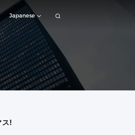
Japanese
ス!