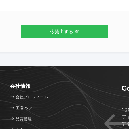
今提出する
会社情報
Go
会社プロフィール
工場 ツアー
16
フ
品質管理
す