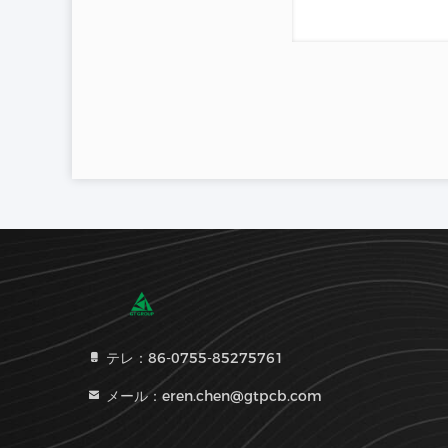
テレ：86-0755-85275761
メール：eren.chen@gtpcb.com