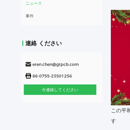
ニュース
事件
連絡 ください
eren.chen@gtpcb.com
86-0755-23501256
今連絡してください
この平
す