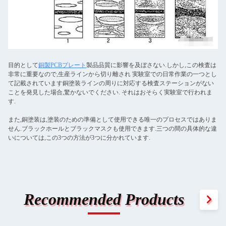
目的として
銅製PCBプレート
製品品質に影響を及ぼさない.しかし,この検査は
非常に重要なので,生産ラインから切り離され 実験室での日常作業の一つとし
て記載されています銅塗装ラインの周りに対応する検査ステーションがない
ことを発見した場合,驚かないでください. それはおそらく実験室で行われま
す.
また,銅塗装は,塗装のための準備として使用できる唯一のプロセスではありま
せん.ブラックホールとブラックマスクも使用できます.三つの間の具体的な違
いについては,この3つの方法が3つに分かれています.
Recommended Products