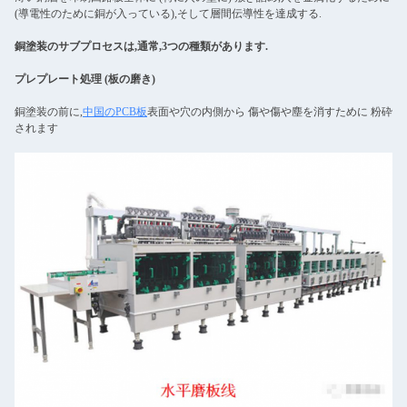
(導電性のために銅が入っている),そして層間伝導性を達成する.
銅塗装のサブプロセスは,通常,3つの種類があります.
プレプレート処理 (板の磨き)
銅塗装の前に,
中国のPCB板
表面や穴の内側から 傷や傷や塵を消すために 粉砕
されます