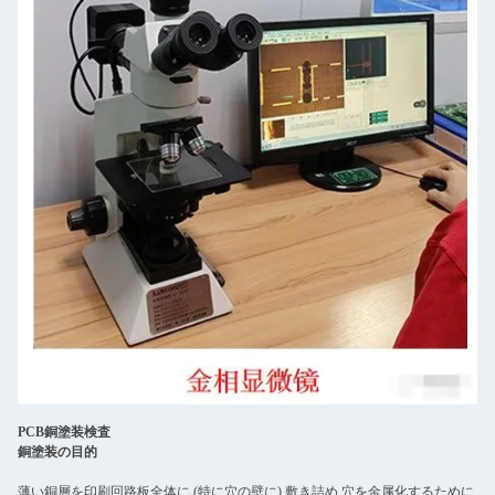
PCB銅塗装検査
銅塗装の目的
薄い銅層を印刷回路板全体に (特に穴の壁に) 敷き詰め,穴を金属化するために