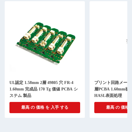
UL認定 1.58mm 2層 49805 穴 FR-4
プリント回路メーカー
1.60mm 完成品 170 Tg 価値 PCBA シ
層PCBA 1.60mm
ステム 製品
HASL表面処理
最高 の 価格 を 入手 する
最高 の 価格 