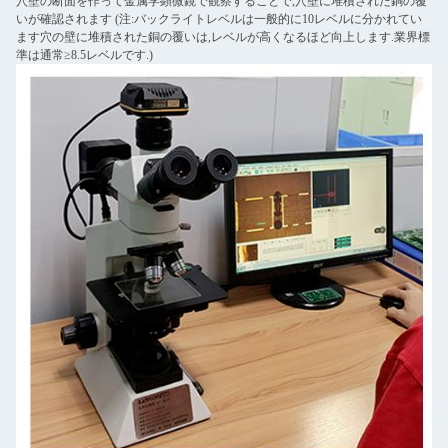
穴壁の断面を作って金属学顕微鏡で観察することで,穴壁に堆積された銅の覆
いが確認されます (注:バックライトレベルは一般的に10レベルに分かれてい
ます穴の壁に堆積された銅の覆いは,レベルが高くなるほど向上します.業界標
準は通常≥8.5レベルです.)