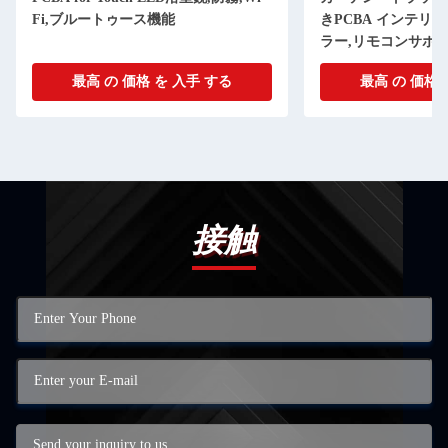
Fi,ブルートゥース機能
きPCBA インテリ
ラー,リモコンサポ
最高 の 価格 を 入手 する
最高 の 価格 
接触