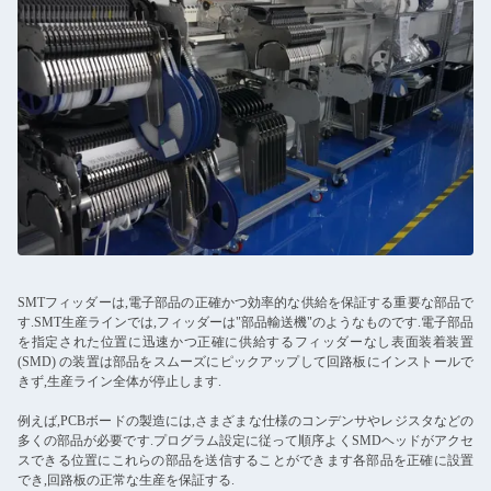
SMTフィッダーは,電子部品の正確かつ効率的な供給を保証する重要な部品で
す.SMT生産ラインでは,フィッダーは"部品輸送機"のようなものです.電子部品
を指定された位置に迅速かつ正確に供給するフィッダーなし表面装着装置
(SMD) の装置は部品をスムーズにピックアップして回路板にインストールで
きず,生産ライン全体が停止します.
例えば,PCBボードの製造には,さまざまな仕様のコンデンサやレジスタなどの
多くの部品が必要です.プログラム設定に従って順序よくSMDヘッドがアクセ
スできる位置にこれらの部品を送信することができます各部品を正確に設置
でき,回路板の正常な生産を保証する.