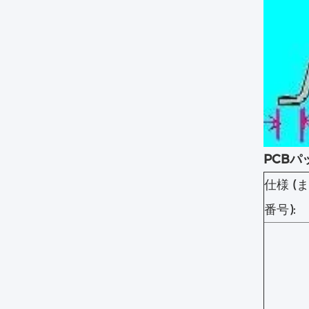
PCBパ
仕様 (
番号):