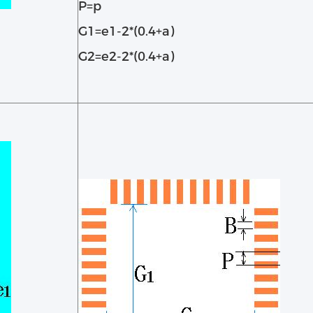
P=p
G1=e1-2*(0.4+a)
G2=e2-2*(0.4+a)