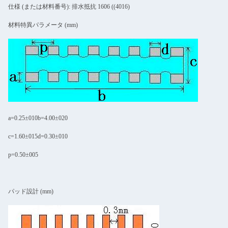
仕様 (または材料番号): 排水抵抗 1606 ((4016)
材料特異パラメータ (mm)
a=0.25±010b=4.00±020
c=1.60±015d=0.30±010
p=0.50±005
パッド設計 (mm)