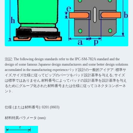
注記: The following design standards refer to the IPC-SM-782A standard and the
design of some famous Japanese design manufacturers and some better design solutions
accumulated in the manufacturing experienceパッド設計の一般的アイデア: 標準サ
イズ,サイズ仕様に従ってピップのパーツをパッド設計基準を与える; サイズ
は標準ではありません.材料番号によってパッドの設計基準を設計基準を与え
るためにグループ化された材料番号または仕様に従ってコネクタコンポーネ
ント.
仕様 (または材料番号): 0201 (0603)
材料特異パラメータ (mm):