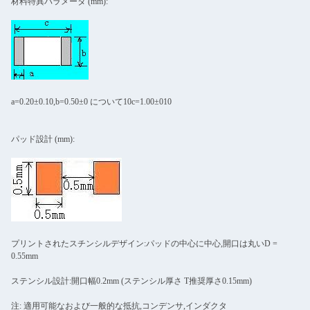
材料特異パラメータ (mm):
a=0.20±0.10,b=0.50±0 について10c=1.00±010
パッド設計 (mm):
プリントされたスチンシルデザイン:パッドの中心に中心,開口は丸いD =
0.55mm
ステンシル設計:開口幅0.2mm (ステンシル厚さ T推奨厚さ0.15mm)
注: 適用可能なおよび一般的な抵抗,コンデンサ,インダクタ