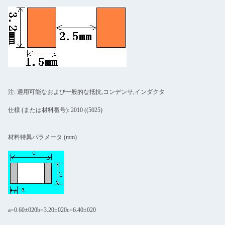
注: 適用可能なおよび一般的な抵抗,コンデンサ,インダクタ
仕様 (または材料番号): 2010 ((5025)
材料特異パラメータ (mm)
a=0.60±020b=3.20±020c=6.40±020