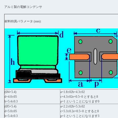
アルミ製の電解コンデンサ
材料特異パラメータ (mm):
(Ø4×5.4)
a=1.8±02b=4.3±02
d=4.0±05
c=4.3±02e=0.5~0 とすると8
h=5.4±0.3
p=1 ということになります0
(Ø5×5.4)
a=2.2±02b=5.3±02
d=5.0±05
c=5.3±0.2e=0.5~0 とすると8
h=5.4±0.3
p=1 ということになります3