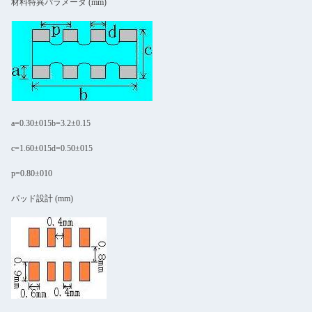
材料特異パラメータ (mm)
a=0.30±015b=3.2±0.15
c=1.60±015d=0.50±015
p=0.80±010
パッド設計 (mm)