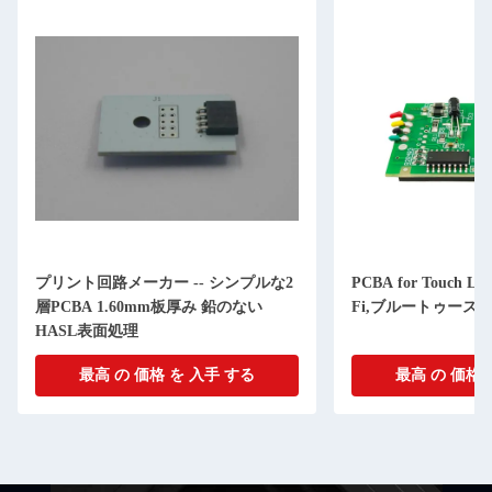
メッセー
折り返しご連絡い
PCBA for Touch LED浴室鏡,防霧,Wi-
自動温度調節器の制
Fi,ブルートゥース機能
PCBA 欠陥自試用
最高 の 価格 を 入手 する
最高 の 価格 