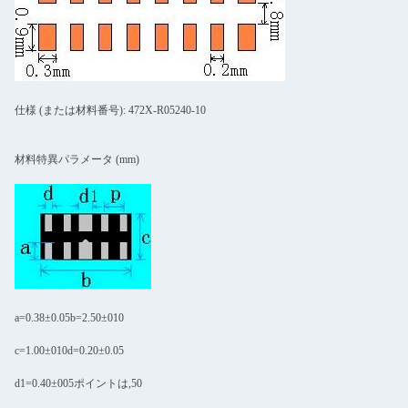
仕様 (または材料番号): 472X-R05240-10
材料特異パラメータ (mm)
a=0.38±0.05b=2.50±010
c=1.00±010d=0.20±0.05
d1=0.40±005ポイントは,50