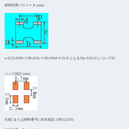
材料特異パラメータ (mm)
a=0.25±010b=1.00±010c=1.00±010d=0.35±0 となる10p=0.65±0 について05
パッド設計 (mm)
仕様 (または材料番号): 排水抵抗 1206 ((3216)