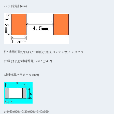
パッド設計 (mm)
注: 適用可能なおよび一般的な抵抗,コンデンサ,インダクタ
仕様 (または材料番号): 2512 ((6432)
材料特異パラメータ (mm)
a=0.60±020b=3.20±020c=6.40±020