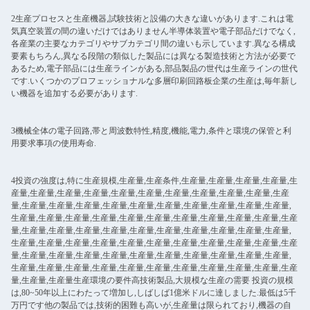
2生産プロセスと生産機器,試験技術と設備の大きな違いがあります.これは電
気真空装置の間の違いだけではありません半導体装置や電子部品だけでなく,
各産業の主要なカテゴリやサブカテゴリ間の違いも示しています.異なる構成
要素もちろん,異なる段階の類似した製品には異なる製造技術と方法が必要で
あるため,電子部品には生産ラインがある,部品製品の世代は生産ラインの世代
です.いくつかのプロフェッショナルな多層印刷回路板企業の生産は,毎年新し
い機器を追加する必要があります.
3機械全体の電子回路,帯と周波数特性,精度,機能,電力,条件と環境の保管と利
用要求事項の使用寿命.
4投資の強度は,特に生産規模,生産量,生産条件,生産量,生産量,生産量,生産量,生
産量,生産量,生産量,生産量,生産量,生産量,生産量,生産量,生産量,生産量,生産
量,生産量,生産量,生産量,生産量,生産量,生産量,生産量,生産量,生産量,生産量,
生産量,生産量,生産量,生産量,生産量,生産量,生産量,生産量,生産量,生産量,生産
量,生産量,生産量,生産量,生産量,生産量,生産量,生産量,生産量,生産量,生産量,
生産量,生産量,生産量,生産量,生産量,生産量,生産量,生産量,生産量,生産量,生産
量,生産量,生産量,生産量,生産量,生産量,生産量,生産量,生産量,生産量,生産量,
生産量,生産量,生産量,生産量,生産量,生産量,生産量,生産量,生産量,生産量,生産
量,生産量,生産量生産環境の要件高技術製品,大規模な生産の需要 投資の規模
は,80~50年以上にわたって増加し,しばしば1億米ドルに達しました.最低は5千
万円です他の製品では,技術的困難も高いが,生産量は限られており,機器の自