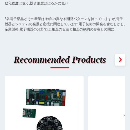
動化程度は低く,投資強度ははるかに低い.
5各電子部品とその産業は,独自の異なる開発パターンを持っていますが,電子
機器とシステムの発展と密接に関連しています.電子技術の開発を含むしかし,
産業開発,電子機器の分野では,相互の促進と相互の制約の存在との間に.
Recommended Products