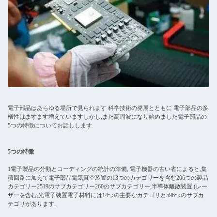
電子部品はあらゆる場所で見られます 科学技術の発展とともに 電子部品の多
様性はますます増えていますしかし,また高周波になり始めました電子部品の
5つの特徴についてお話しします.
5つの特徴
1電子製品の分類とコーディングの統計の準備, 電子機器の古い省によると,集
積回路に加えて電子部品電気真空装置の13つのカテゴリーを含む206つの製品
カテゴリー2519のサブカテゴリー260のサブカテゴリー;半導体離散装置 (レー
ザーを含む,光電子装置電子材料には14つの主要なカテゴリと596つのサブカ
テゴリがあります.