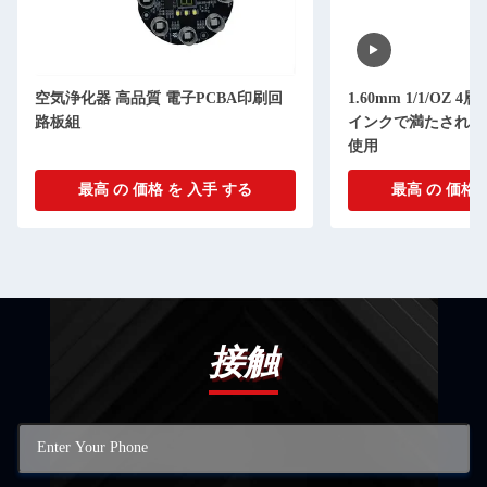
空気浄化器 高品質 電子PCBA印刷回
1.60mm 1/1/OZ 
路板組
インクで満たされ,L
使用
最高 の 価格 を 入手 する
最高 の 価格 
接触