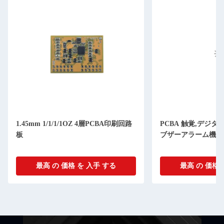
1.45mm 1/1/1/1OZ 4層PCBA印刷回路
PCBA 触覚,デジ
板
ブザーアラーム機能
最高 の 価格 を 入手 する
最高 の 価格 