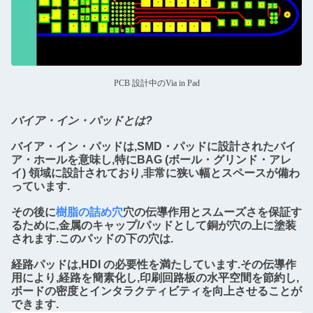
PCB 設計中のVia in Pad
バイア・イン・パッドとは?
バイア・イン・パッドは,SMD・パッドに設計されたバイ
ア・ホールを意味し,特にBAG (ボール・グリンド・アレ
イ) 領域に設計されており,非常に狭い幅とスペースが備わ
っています.
その後に
樹脂の詰め穴
穴の伝導作用とスムーズさを保証す
るために,金属のキャップ/パッドとして銅が穴の上に塗装
されます.このパッドの下の穴は.
経路パッドは,HDI の必要性を満たしています.その伝導作
用により,経路を簡素化し,印刷回路板の水平空間を節約し,
ボードの密度とインタラクティビティを向上させることが
できます.