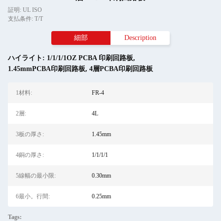
証明: UL ISO
支払条件: T/T
細部
Description
ハイライト:
1/1/1/1OZ PCBA 印刷回路板
,
1.45mmPCBA印刷回路板
,
4層PCBA印刷回路板
1材料:
FR-4
2層:
4L
3板の厚さ:
1.45mm
4銅の厚さ:
1/1/1/1
5線幅の最小限:
0.30mm
6最小。行間:
0.25mm
Tags: