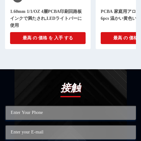
1.60mm 1/1/OZ 4層PCBA印刷回路板
PCBA 家庭用アロ
インクで満たされ,LEDライトバーに
6pcs 温かい黄色い高
使用
最高 の 価格 を 入手 する
最高 の 価格 
接触