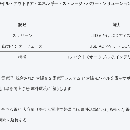
 モバイル・アウトドア・エネルギー・ストレージ・パワー・ソリューショ
記述
能力
スクリーン
LEDまたはLCDディ
出力インターフェース
USB,ACソケット,D
特徴
コンパクトでポータブルで,インテ
光充電管理: 統合された太陽光充電管理システムで 太陽光パネル充電を
用率を向上させ,屋外環境に適応します.
容量リチウム電池:大容量リチウム電池で装備され,屋外活動における様々
時間を延長する.