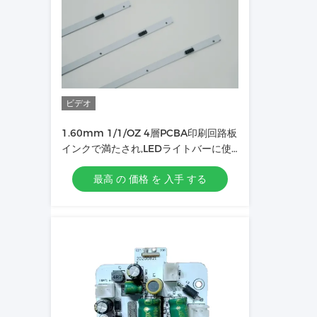
ビデオ
1.60mm 1/1/OZ 4層PCBA印刷回路板
インクで満たされ,LEDライトバーに使
用
最高 の 価格 を 入手 する