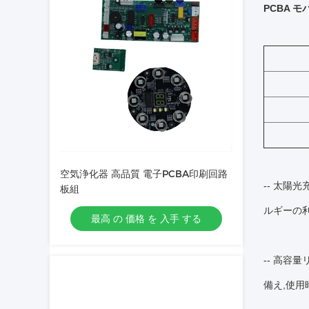
PCBA
空気浄化器 高品質 電子PCBA印刷回路
-- 太陽
板組
ルギーの利
最高 の 価格 を 入手 する
-- 高
備え,使用