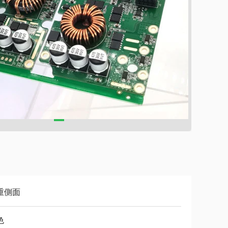
重側面
色