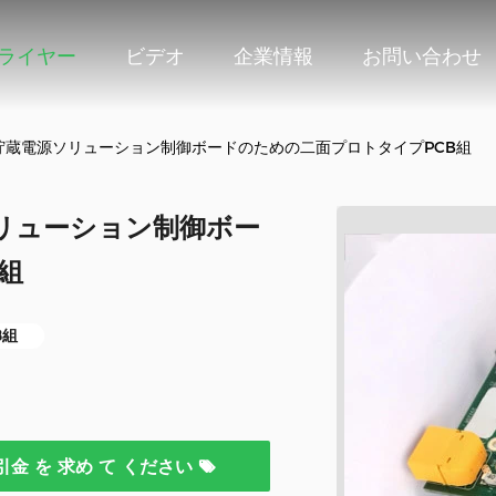
プライヤー
ビデオ
企業情報
お問い合わせ
貯蔵電源ソリューション制御ボードのための二面プロトタイプPCB組
リューション制御ボー
組
B組
引金 を 求め て ください