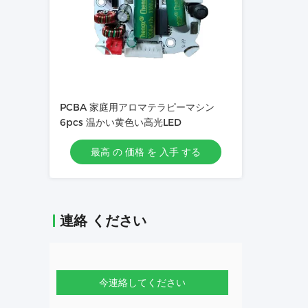
PCBA 家庭用アロマテラピーマシン
6pcs 温かい黄色い高光LED
最高 の 価格 を 入手 する
連絡 ください
今連絡してください