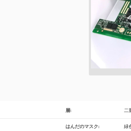
層:
二
はんだのマスク:
緑