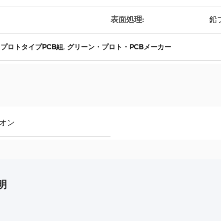
表面処理:
鉛
,
4 プロトタイプPCB組
グリーン・プロト・PCBメーカー
ニオン
明