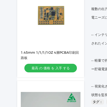
複数の出力
電ニーズに
-- イン
されたイ
1.45mm 1/1/1/1OZ 4層PCBA印刷回
路板
-- 軽量
最高 の 価格 を 入手 する
ー貯蔵電
-- 視覚
状態を監視
タグ：