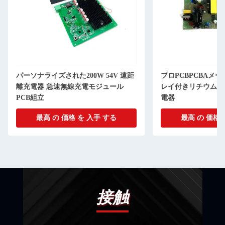
パーソナライズされた200W 54V 遠距
プロPCBPCBAメー
離充電器 急速無線充電モジュール
レイ付きリチウムバ
PCB組立
電器
最高 の 価格 を 入手 する
最高 の 価格 
接触