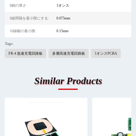
8銅の厚さ:
1オンス
9線間隔を最小限にする:
0.075mm
10線幅の最小限:
0.15mm
Tags:
FR-4 急速充電回路板
多層高速充電回路板
1オンスPCBA
Similar Products