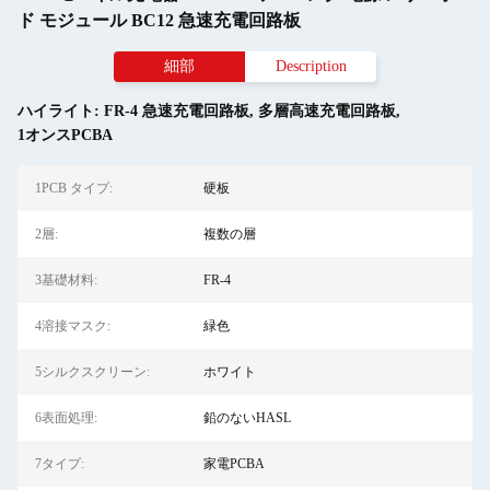
ド モジュール BC12 急速充電回路板
細部
Description
ハイライト:
FR-4 急速充電回路板
,
多層高速充電回路板
,
1オンスPCBA
1PCB タイプ:
硬板
2層:
複数の層
3基礎材料:
FR-4
4溶接マスク:
緑色
5シルクスクリーン:
ホワイト
6表面処理:
鉛のないHASL
7タイプ:
家電PCBA