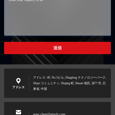
送信
アドレス: 4F, No.5ビル, Dingfeng テクノロジーパーク,
Shayi コミュニティ, Shajing 町, Baoan 地区, 深?? 市, 広
アドレス
東省, 中国
eren.chen@gtpcb.com