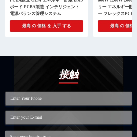
PCBA組立 OEM エネルギー貯蔵 BMS
800W 1200W 2000
ボード PCBA製造 インテリジェント
リー エネルギー貯蔵
電源バランス管理システム
ー フレックスPCB
最高 の 価格 を 入手 する
最高 の 価格 
接触