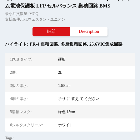
ム電池保護板 LFP セルバランス 集積回路 BMS
最小注文数量: MOQ
支払条件: T/T,ウェスタン・ユニオン
細部
Description
ハイライト:
FR-4 集積回路
,
多層集積回路
,
25.6VIC集成回路
1PCB タイプ:
硬板
2層:
2L
3板の厚さ:
1.60mm
4銅の厚さ:
祈り に 答え て ください
5溶接マスク:
緑色 15um
6シルクスクリーン:
ホワイト
Tags: