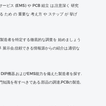
ービス (EMS) や PCB 組立 は,注意深く 研究
ける ため の 重要な 考え方 や ステップ が 挙げ
的製造者を特定する徹底的な調査を 始めましょう
 展示会,信頼できる情報源からの紹介は,適切な
DIP機器,およびEMS能力を備えた製造者を探す.
知識を有すべきである.部品の調達,PCBの製造,