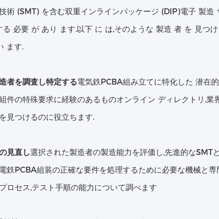
術 (SMT) を含む双重インラインパッケージ (DIP)電子 製造 サ
する 必要 が あり ます.以下 に は,そのような 製造 者 を 見つ
い ます.
造者を調査し特定する
電気鉄PCBA組み立てに特化した 潜在
組件の特殊要求に経験のあるものオンライン ディレクトリ,業界
を見つけるのに役立ちます.
の見直し
選択された製造者の製造能力を評価し,先進的なSMTと
電鉄PCBA組装の正確な要件を処理するために必要な機械と専門
プロセス,テスト手順の能力について調べます