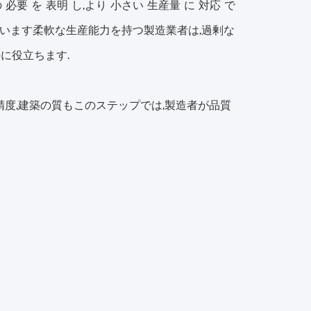
の 必要 を 表明 し,より 小さい 生産量 に 対応 で
者もいます柔軟な生産能力を持つ製造業者は,過剰な
に役立ちます.
精度,建築の質もこのステップでは,製造者が品質