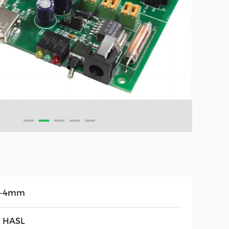
2-4mm
F HASL