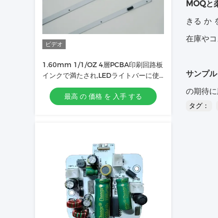
MOQと
きる か
在庫やコ
ビデオ
1.60mm 1/1/OZ 4層PCBA印刷回路板
サンプル
インクで満たされ,LEDライトバーに使
用
の期待に
最高 の 価格 を 入手 する
タグ：