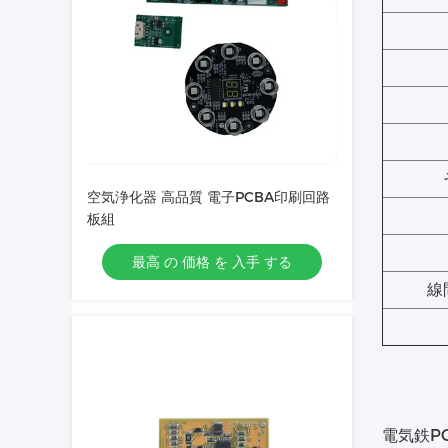
空気浄化器 高品質 電子PCBA印刷回路
板組
最高 の 価格 を 入手 する
線
電気鉄P