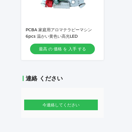
PCBA 家庭用アロマテラピーマシン
6pcs 温かい黄色い高光LED
最高 の 価格 を 入手 する
連絡 ください
今連絡してください