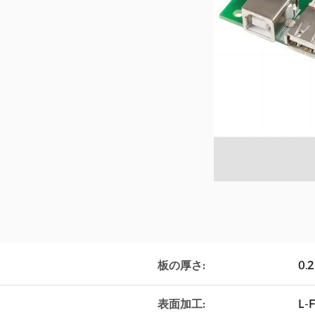
板の厚さ:
0.
表面加工:
L-