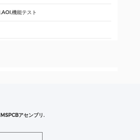
I,AOI,機能テスト
MS
PCB
アセンブリ
.