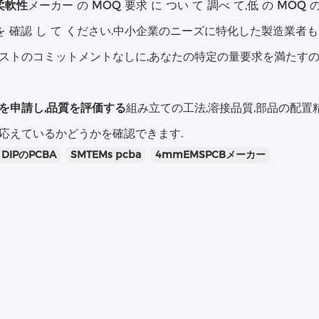
柔軟性
メーカー の MOQ 要求 に つい て 調べ て,低 の MOQ 
 を 確認 し て ください.中小企業のニーズに特化した製造業
ストのコミットメントなしに,あなたの特定の量要求を満たすの
を申請し,品質を評価する
組み立ての工法,溶接品質,部品の配置
応えているかどうかを確認できます.
DIPのPCBA
SMTEMs pcba
4mmEMSPCBメーカー