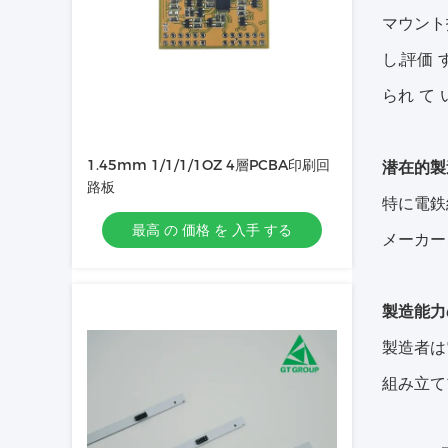
マウント技
し,評価 
られ て 
1.45mm 1/1/1/1OZ 4層PCBA印刷回
潜在的製
路板
特に電鉄
最高 の 価格 を 入手 する
メーカー
製造能力
製造者は
組み立て