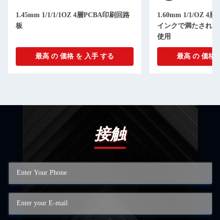
1.45mm 1/1/1/1OZ 4層PCBA印刷回路
1.60mm 1/1/OZ 
板
インクで満たされ,L
使用
最高 の 価格 を 入手 する
最高 の 価格 
接触