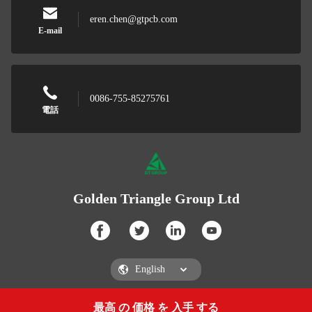
eren.chen@gtpcb.com
E-mail
0086-755-85275761
電話
Golden Triangle Group Ltd
最高 の 価格 を 入手 する
Get a Quote
Golden Triangle Group Ltd