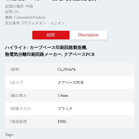
起源の場所: 中国
証明: UL
価格: Customized Products
支払条件: T/T,ウェスタン・ユニオン
細部
Description
ハイライト:
カーブベース印刷回路製造機
,
熱電気分離印刷回路メーカー
,
クアベースPCB
1材料:
Cu,2W/m*k
2タイプ:
クアベースPCB
3板の厚さ:
1.6mm
4溶接マスク:
ブラック
5表面処理:
ENIG
Tags: