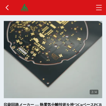
2
/
4
印刷回路メーカー ― 熱電気分離技術を持つCuベースPCB