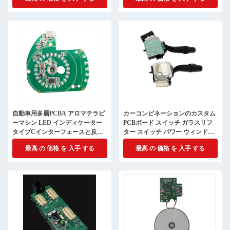
自動車用多層PCBA アロマテラピ
カーコンビネーションのカスタム
ーマシン LED インディケーター
PCBボード スイッチ ガラスリフ
タイプCインターフェースと反転
ター スイッチ パワー ウィンドウ
機能
キー 左 フロント メインドライブ
最高 の 価格 を 入手 する
最高 の 価格 を 入手 する
ボタン組