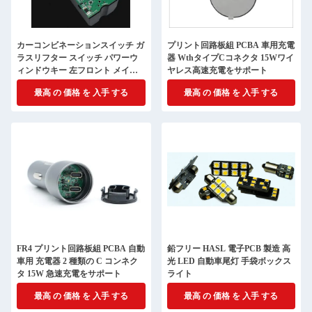
カーコンビネーションスイッチ ガ
プリント回路板組 PCBA 車用充電
ラスリフター スイッチ パワーウ
器 WthタイプCコネクタ 15Wワイ
ィンドウキー 左フロント メイン
ヤレス高速充電をサポート
ドライブ ボタン
最高 の 価格 を 入手 する
最高 の 価格 を 入手 する
FR4 プリント回路板組 PCBA 自動
鉛フリー HASL 電子PCB 製造 高
車用 充電器 2 種類の C コンネク
光 LED 自動車尾灯 手袋ボックス
タ 15W 急速充電をサポート
ライト
最高 の 価格 を 入手 する
最高 の 価格 を 入手 する