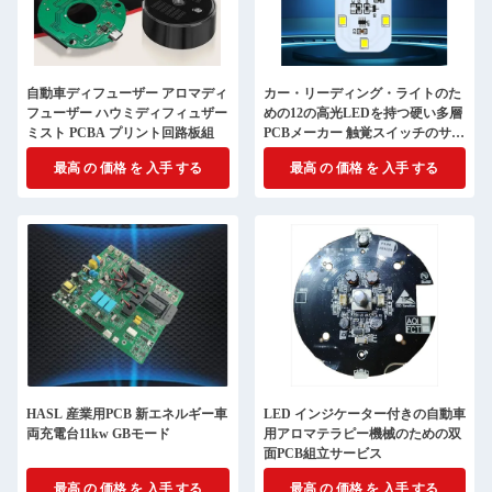
自動車ディフューザー アロマディ
カー・リーディング・ライトのた
フューザー ハウミディフィュザー
めの12の高光LEDを持つ硬い多層
ミスト PCBA プリント回路板組
PCBメーカー 触覚スイッチのサポ
ート USB充電
最高 の 価格 を 入手 する
最高 の 価格 を 入手 する
HASL 産業用PCB 新エネルギー車
LED インジケーター付きの自動車
両充電台11kw GBモード
用アロマテラピー機械のための双
面PCB組立サービス
最高 の 価格 を 入手 する
最高 の 価格 を 入手 する