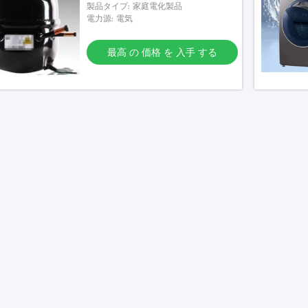
製品タイプ: 家庭電化製品
電力源: 電気
最高 の 価格 を 入手 する