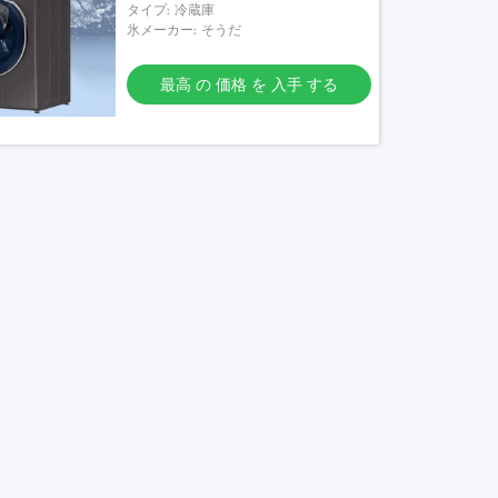
タイプ: 冷蔵庫
氷メーカー: そうだ
最高 の 価格 を 入手 する