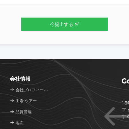
今提出する
会社情報
Go
会社プロフィール
工場 ツアー
16
フ
品質管理
す
地図