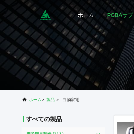
ホーム
PCBAサ
ホーム
>
製品
>
白物家電
すべての製品