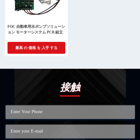
FOC 自動車用水ポンプソリューシ
ョン モーターシステム PCB 組立
最高 の 価格 を 入手 する
接触