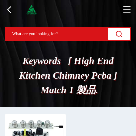
Keywords [ High End
Kitchen Chimney Pcba ]
Match 1 製品.