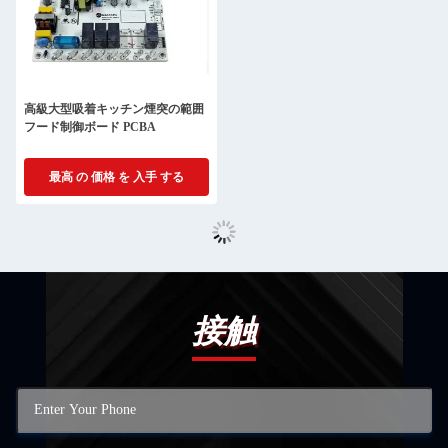
高級大型吸着キッチン煙突の範囲
フード制御ボード PCBA
最高 の 価格 を 入手 する
接触