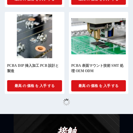
PCBA DIP 挿入加工 PCB 設計と
PCBA 表面マウント技術 SMT 処
製造
理 OEM ODM
最高 の 価格 を 入手 する
最高 の 価格 を 入手 する
接触