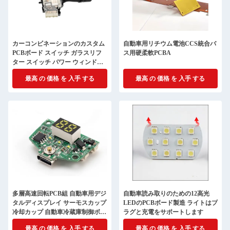
カーコンビネーションのカスタム
自動車用リチウム電池CCS統合バ
PCBボード スイッチ ガラスリフ
ス用硬柔軟PCBA
ター スイッチ パワー ウィンドウ
キー 左 フロント メインドライブ
最高 の 価格 を 入手 する
最高 の 価格 を 入手 する
ボタン組
多層高速回転PCB組 自動車用デジ
自動車読み取りのための12高光
タルディスプレイ サーモスカップ
LEDのPCBボード製造 ライトはプ
冷却カップ 自動車冷蔵庫制御ボー
ラグと充電をサポートします
ド
最高 の 価格 を 入手 する
最高 の 価格 を 入手 する