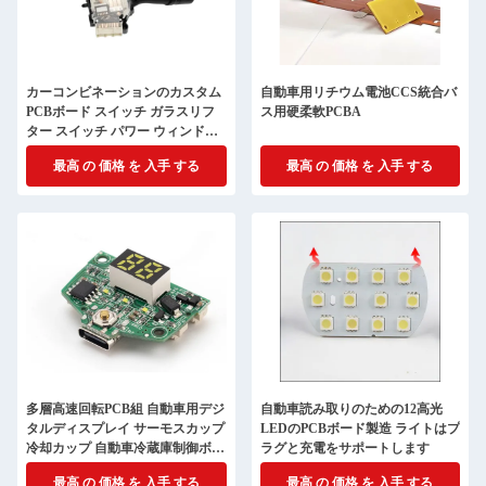
カーコンビネーションのカスタム
自動車用リチウム電池CCS統合バ
PCBボード スイッチ ガラスリフ
ス用硬柔軟PCBA
ター スイッチ パワー ウィンドウ
キー 左 フロント メインドライブ
最高 の 価格 を 入手 する
最高 の 価格 を 入手 する
ボタン組
多層高速回転PCB組 自動車用デジ
自動車読み取りのための12高光
タルディスプレイ サーモスカップ
LEDのPCBボード製造 ライトはプ
冷却カップ 自動車冷蔵庫制御ボー
ラグと充電をサポートします
ド
最高 の 価格 を 入手 する
最高 の 価格 を 入手 する