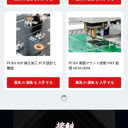
PCBA DIP 挿入加工 PCB 設計と
PCBA 表面マウント技術 SMT 処
製造
理 OEM ODM
最高 の 価格 を 入手 する
最高 の 価格 を 入手 する
接触