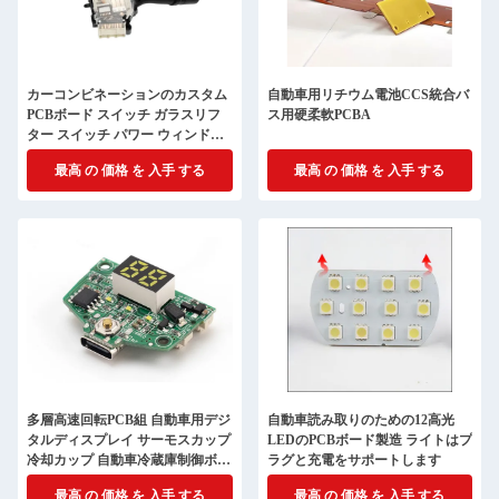
カーコンビネーションのカスタム
自動車用リチウム電池CCS統合バ
PCBボード スイッチ ガラスリフ
ス用硬柔軟PCBA
ター スイッチ パワー ウィンドウ
キー 左 フロント メインドライブ
最高 の 価格 を 入手 する
最高 の 価格 を 入手 する
ボタン組
多層高速回転PCB組 自動車用デジ
自動車読み取りのための12高光
タルディスプレイ サーモスカップ
LEDのPCBボード製造 ライトはプ
冷却カップ 自動車冷蔵庫制御ボー
ラグと充電をサポートします
ド
最高 の 価格 を 入手 する
最高 の 価格 を 入手 する