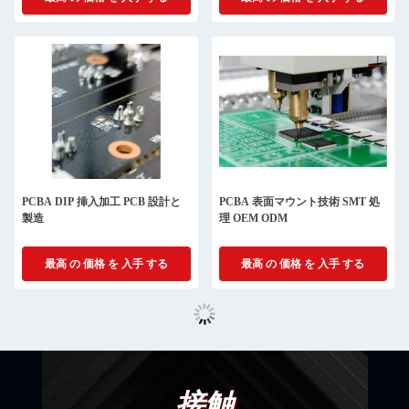
PCBA DIP 挿入加工 PCB 設計と
PCBA 表面マウント技術 SMT 処
製造
理 OEM ODM
最高 の 価格 を 入手 する
最高 の 価格 を 入手 する
接触